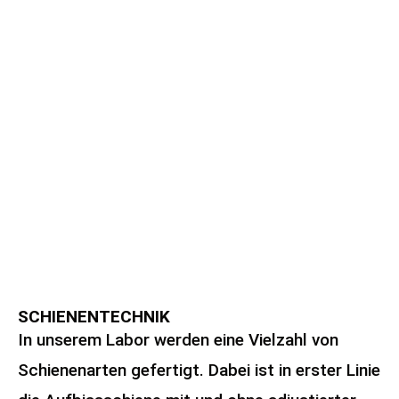
von Konstruktionsvorschlägen zur
Seite.
Digitale Fertigung möglich
SLM-Verfahren (Selective Laser
Melting)
Dentallaser
SCHIENENTECHNIK
In unserem Labor werden eine Vielzahl von
Schienenarten gefertigt. Dabei ist in erster Linie